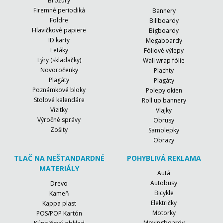
Brožúry
Firemné periodiká
Bannery
Foldre
Billboardy
Hlavičkové papiere
Bigboardy
ID karty
Megaboardy
Letáky
Fóliové výlepy
Lýry (skladačky)
Wall wrap fólie
Novoročenky
Plachty
Plagáty
Plagáty
Poznámkové bloky
Polepy okien
Stolové kalendáre
Roll up bannery
Vizitky
Vlajky
Výročné správy
Obrusy
Zošity
Samolepky
Obrazy
TLAČ NA NEŠTANDARDNÉ
POHYBLIVÁ REKLAMA
MATERIÁLY
Autá
Autobusy
Drevo
Bicykle
Kameň
Električky
Kappa plast
Motorky
POS/POP Kartón
Movingboardy