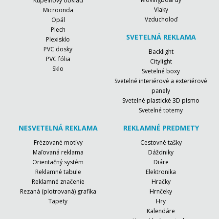
Kúpeľňový obklad
Vlaky
Microonda
Vzducholoď
Opál
Plech
SVETELNÁ REKLAMA
Plexisklo
PVC dosky
Backlight
PVC fólia
Citylight
Sklo
Svetelné boxy
Svetelné interiérové a exteriérové
panely
Svetelné plastické 3D písmo
Svetelné totemy
NESVETELNÁ REKLAMA
REKLAMNÉ PREDMETY
Frézované motívy
Cestovné tašky
Maľovaná reklama
Dáždniky
Orientačný systém
Diáre
Reklamné tabule
Elektronika
Reklamné značenie
Hračky
Rezaná (plotrovaná) grafika
Hrnčeky
Tapety
Hry
Kalendáre