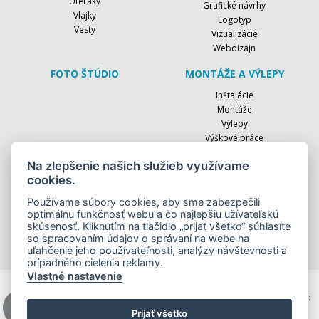
Uteráky
Grafické návrhy
Vlajky
Logotyp
Vesty
Vizualizácie
Webdizajn
FOTO ŠTÚDIO
MONTÁŽE A VÝLEPY
Inštalácie
Montáže
Výlepy
Výškové práce
EVENTY
RÚŠKA
Na zlepšenie našich služieb využívame
cookies.
Firemné akcie
OCHRANNÉ AUTOFÓLIE
Konferencie
Používame súbory cookies, aby sme zabezpečili
Oslavy
optimálnu funkčnosť webu a čo najlepšiu užívateľskú
skúsenosť. Kliknutím na tlačidlo „prijať všetko“ súhlasíte
Slávnostné otvorenia
so spracovaním údajov o správaní na webe na
Športové dni
uľahčenie jeho používateľnosti, analýzy návštevnosti a
prípadného cielenia reklamy.
Vlastné nastavenie
Hi-Reklama, s. r. o. | Komenského 11/A | 040 01 Košice | Otváracie hodiny:
PON-PIA 8:00 – 16:30 | tel.: +421 55 62 319 27, +421 55 62 333 72 |
Prijať všetko