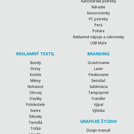
Kancelárske potreby
Náradie
Novoročenky
PC potreby
Perá
Poháre
Reklamné nápoje a cukrovinky
USB kľúče
REKLAMNÝ TEXTIL
BRANDING
Bundy
Gravírovanie
Dresy
Laser
Košele
Pieskovanie
Mikiny
Sieťotlač
Nohavice
Sublimácia
Obrusy
Tampoprint
Osušky
Transfer
Polokošele
Výpal
Svetre
Výšivka
Šiltovky
GRAFICKÉ ŠTÚDIO
Tienidlá
Tričká
Dizajn manuál