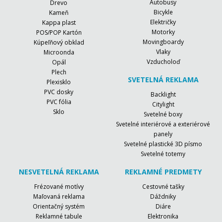
Autobusy
Drevo
Bicykle
Kameň
Električky
Kappa plast
Motorky
POS/POP Kartón
Movingboardy
Kúpeľňový obklad
Vlaky
Microonda
Vzducholoď
Opál
Plech
SVETELNÁ REKLAMA
Plexisklo
PVC dosky
Backlight
PVC fólia
Citylight
Sklo
Svetelné boxy
Svetelné interiérové a exteriérové
panely
Svetelné plastické 3D písmo
Svetelné totemy
NESVETELNÁ REKLAMA
REKLAMNÉ PREDMETY
Frézované motívy
Cestovné tašky
Maľovaná reklama
Dáždniky
Orientačný systém
Diáre
Reklamné tabule
Elektronika