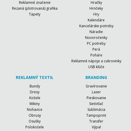
Reklamné značenie
Hračky
Rezaná (plotrovaná) grafika
Hrnčeky
Tapety
Hry
Kalendáre
Kancelárske potreby
Náradie
Novoročenky
PC potreby
Perá
Poháre
Reklamné nápoje a cukrovinky
USB kľúče
REKLAMNÝ TEXTIL
BRANDING
Bundy
Gravírovanie
Dresy
Laser
Košele
Pieskovanie
Mikiny
Sieťotlač
Nohavice
Sublimácia
Obrusy
Tampoprint
Osušky
Transfer
Polokošele
Výpal