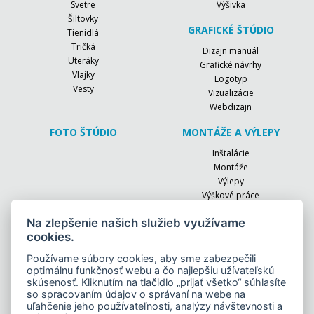
Svetre
Výšivka
Šiltovky
GRAFICKÉ ŠTÚDIO
Tienidlá
Tričká
Dizajn manuál
Uteráky
Grafické návrhy
Vlajky
Logotyp
Vesty
Vizualizácie
Webdizajn
FOTO ŠTÚDIO
MONTÁŽE A VÝLEPY
Inštalácie
Montáže
Výlepy
Výškové práce
EVENTY
RÚŠKA
Na zlepšenie našich služieb využívame
cookies.
Firemné akcie
OCHRANNÉ AUTOFÓLIE
Konferencie
Používame súbory cookies, aby sme zabezpečili
Oslavy
optimálnu funkčnosť webu a čo najlepšiu užívateľskú
skúsenosť. Kliknutím na tlačidlo „prijať všetko“ súhlasíte
Slávnostné otvorenia
so spracovaním údajov o správaní na webe na
Športové dni
uľahčenie jeho používateľnosti, analýzy návštevnosti a