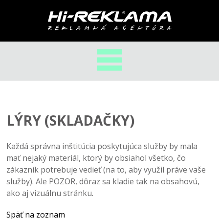
LÝRY (SKLADAČKY)
Každá správna inštitúcia poskytujúca služby by mala
mať nejaký materiál, ktorý by obsiahol všetko, čo
zákazník potrebuje vedieť (na to, aby využil práve vaše
služby). Ale POZOR, dôraz sa kladie tak na obsahovú,
ako aj vizuálnu stránku.
Späť na zoznam