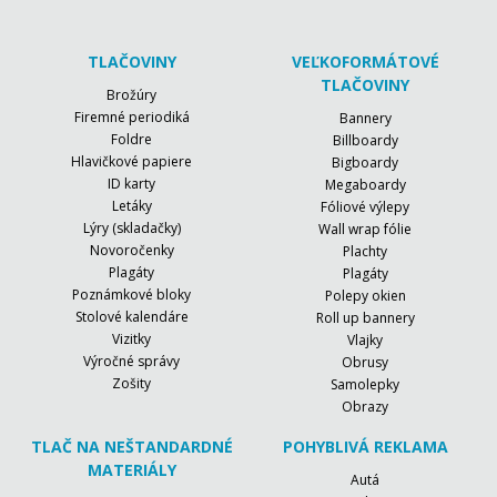
TLAČOVINY
VEĽKOFORMÁTOVÉ
TLAČOVINY
Brožúry
Firemné periodiká
Bannery
Foldre
Billboardy
Hlavičkové papiere
Bigboardy
ID karty
Megaboardy
Letáky
Fóliové výlepy
Lýry (skladačky)
Wall wrap fólie
Novoročenky
Plachty
Plagáty
Plagáty
Poznámkové bloky
Polepy okien
Stolové kalendáre
Roll up bannery
Vizitky
Vlajky
Výročné správy
Obrusy
Zošity
Samolepky
Obrazy
TLAČ NA NEŠTANDARDNÉ
POHYBLIVÁ REKLAMA
MATERIÁLY
Autá