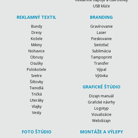
USB kľúče
REKLAMNÝ TEXTIL
BRANDING
Bundy
Gravírovanie
Dresy
Laser
Košele
Pieskovanie
Mikiny
Sieťotlač
Nohavice
Sublimácia
Obrusy
Tampoprint
Osušky
Transfer
Polokošele
Výpal
Svetre
Výšivka
Šiltovky
GRAFICKÉ ŠTÚDIO
Tienidlá
Tričká
Dizajn manuál
Uteráky
Grafické návrhy
Vlajky
Logotyp
Vesty
Vizualizácie
Webdizajn
FOTO ŠTÚDIO
MONTÁŽE A VÝLEPY