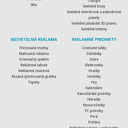
Citylight
Sklo
Svetelné boxy
Svetelné interiérové a exteriérové
panely
Svetelné plastické 3D písmo
Svetelné totemy
NESVETELNÁ REKLAMA
REKLAMNÉ PREDMETY
Frézované motívy
Cestovné tašky
Maľovaná reklama
Dáždniky
Orientačný systém
Diáre
Reklamné tabule
Elektronika
Reklamné značenie
Hračky
Rezaná (plotrovaná) grafika
Hrnčeky
Tapety
Hry
Kalendáre
Kancelárske potreby
Náradie
Novoročenky
PC potreby
Perá
Poháre
Reklamné nápoje a cukrovinky