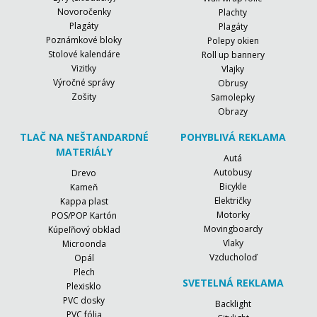
Novoročenky
Plachty
Plagáty
Plagáty
Poznámkové bloky
Polepy okien
Stolové kalendáre
Roll up bannery
Vizitky
Vlajky
Výročné správy
Obrusy
Zošity
Samolepky
Obrazy
TLAČ NA NEŠTANDARDNÉ
POHYBLIVÁ REKLAMA
MATERIÁLY
Autá
Autobusy
Drevo
Bicykle
Kameň
Električky
Kappa plast
Motorky
POS/POP Kartón
Movingboardy
Kúpeľňový obklad
Vlaky
Microonda
Vzducholoď
Opál
Plech
SVETELNÁ REKLAMA
Plexisklo
PVC dosky
Backlight
PVC fólia