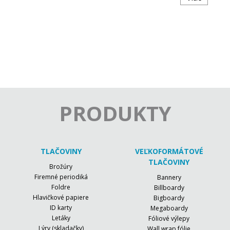
PRODUKTY
TLAČOVINY
VEĽKOFORMÁTOVÉ
TLAČOVINY
Brožúry
Firemné periodiká
Bannery
Foldre
Billboardy
Hlavičkové papiere
Bigboardy
ID karty
Megaboardy
Letáky
Fóliové výlepy
Lýry (skladačky)
Wall wrap fólie