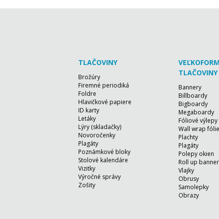
TLAČOVINY
VEĽKOFOR
TLAČOVINY
Brožúry
Firemné periodiká
Bannery
Foldre
Billboardy
Hlavičkové papiere
Bigboardy
ID karty
Megaboardy
Letáky
Fóliové výlepy
Lýry (skladačky)
Wall wrap fóli
Novoročenky
Plachty
Plagáty
Plagáty
Poznámkové bloky
Polepy okien
Stolové kalendáre
Roll up banner
Vizitky
Vlajky
Výročné správy
Obrusy
Zošity
Samolepky
Obrazy