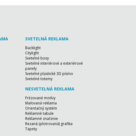
LAMA
SVETELNÁ REKLAMA
Backlight
Citylight
Svetelné boxy
Svetelné interiérové a exteriérové
panely
Svetelné plastické 3D písmo
Svetelné totemy
NESVETELNÁ REKLAMA
Frézované motívy
Maľovaná reklama
Orientačný systém
Reklamné tabule
Reklamné značenie
Rezaná (plotrovaná) grafika
Tapety