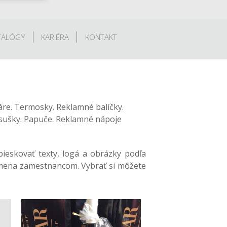
TALÓGY
KARIÉRA
KONTAKT
áre. Termosky. Reklamné balíčky.
 Osušky. Papuče. Reklamné nápoje
pieskovať texty, logá a obrázky podľa
 odmena zamestnancom. Vybrať si môžete