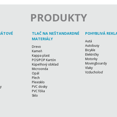
PRODUKTY
MÁTOVÉ
TLAČ NA NEŠTANDARDNÉ
POHYBLIVÁ REK
MATERIÁLY
Autá
Autobusy
Drevo
Bicykle
Kameň
Električky
Kappa plast
Motorky
POS/POP Kartón
Movingboardy
Kúpeľňový obklad
Vlaky
e
Microonda
Vzducholoď
Opál
Plech
Plexisklo
y
PVC dosky
PVC fólia
Sklo