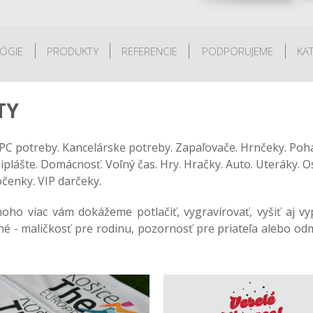
ÓGIE
PRODUKTY
REFERENCIE
PODPORUJEME
KA
TY
. PC potreby. Kancelárske potreby. Zapaľovače. Hrnčeky. Poh
šiplášte. Domácnosť. Voľný čas. Hry. Hračky. Auto. Uteráky.
očenky. VIP darčeky.
ho viac vám dokážeme potlačiť, vygravírovať, vyšiť aj vy
nečné - maličkosť pre rodinu, pozornosť pre priateľa alebo