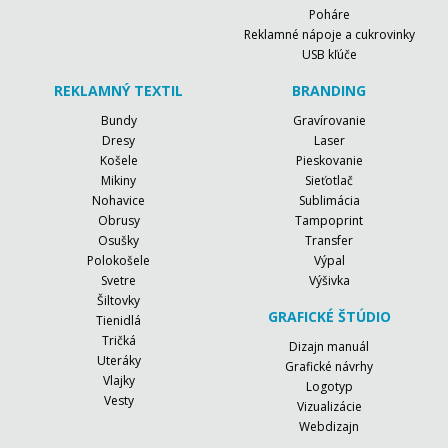
Poháre
Reklamné nápoje a cukrovinky
USB kľúče
REKLAMNÝ TEXTIL
BRANDING
Bundy
Gravírovanie
Dresy
Laser
Košele
Pieskovanie
Mikiny
Sieťotlač
Nohavice
Sublimácia
Obrusy
Tampoprint
Osušky
Transfer
Polokošele
Výpal
Svetre
Výšivka
Šiltovky
GRAFICKÉ ŠTÚDIO
Tienidlá
Tričká
Dizajn manuál
Uteráky
Grafické návrhy
Vlajky
Logotyp
Vesty
Vizualizácie
Webdizajn