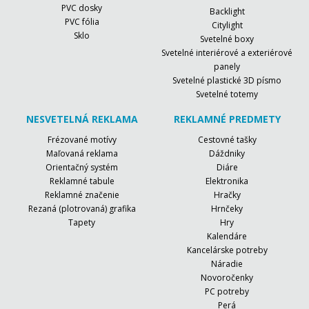
PVC dosky
Backlight
PVC fólia
Citylight
Sklo
Svetelné boxy
Svetelné interiérové a exteriérové
panely
Svetelné plastické 3D písmo
Svetelné totemy
NESVETELNÁ REKLAMA
REKLAMNÉ PREDMETY
Frézované motívy
Cestovné tašky
Maľovaná reklama
Dáždniky
Orientačný systém
Diáre
Reklamné tabule
Elektronika
Reklamné značenie
Hračky
Rezaná (plotrovaná) grafika
Hrnčeky
Tapety
Hry
Kalendáre
Kancelárske potreby
Náradie
Novoročenky
PC potreby
Perá