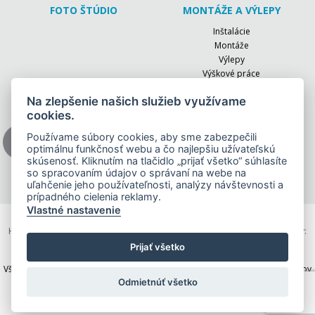
FOTO ŠTÚDIO
MONTÁŽE A VÝLEPY
Inštalácie
Montáže
Výlepy
Výškové práce
EVENTY
RÚŠKA
Na zlepšenie našich služieb využívame
cookies.
Firemné akcie
OCHRANNÉ AUTOFÓLIE
Konferencie
Používame súbory cookies, aby sme zabezpečili
Oslavy
optimálnu funkčnosť webu a čo najlepšiu užívateľskú
skúsenosť. Kliknutím na tlačidlo „prijať všetko“ súhlasíte
Slávnostné otvorenia
so spracovaním údajov o správaní na webe na
Športové dni
uľahčenie jeho používateľnosti, analýzy návštevnosti a
prípadného cielenia reklamy.
Vlastné nastavenie
Hi-Reklama, s. r. o. | Komenského 11/A | 040 01 Košice | Otváracie hodiny:
PON-PIA 8:00 – 16:30 | tel.: +421 55 62 319 27, +421 55 62 333 72 |
Prijať všetko
reklama@hireklama.sk
| © 2026 Hi-Reklama | Vsetky prava vyhradene
Všeobecné vyhlásenie
|
Interná SMERNICA o prijímaní a vybavovaní podnetov
o protispoločenskej činnosti
|
Zásady ochrany osobných údajov
Odmietnúť všetko