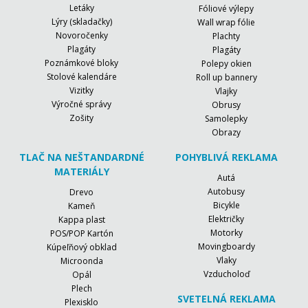
Letáky
Fóliové výlepy
Lýry (skladačky)
Wall wrap fólie
Novoročenky
Plachty
Plagáty
Plagáty
Poznámkové bloky
Polepy okien
Stolové kalendáre
Roll up bannery
Vizitky
Vlajky
Výročné správy
Obrusy
Zošity
Samolepky
Obrazy
TLAČ NA NEŠTANDARDNÉ
POHYBLIVÁ REKLAMA
MATERIÁLY
Autá
Autobusy
Drevo
Bicykle
Kameň
Električky
Kappa plast
Motorky
POS/POP Kartón
Movingboardy
Kúpeľňový obklad
Vlaky
Microonda
Vzducholoď
Opál
Plech
SVETELNÁ REKLAMA
Plexisklo