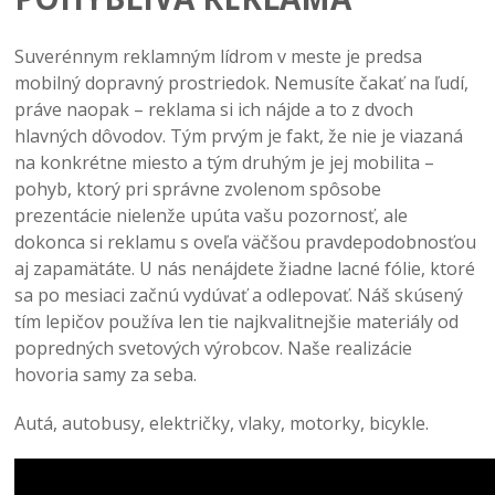
Suverénnym reklamným lídrom v meste je predsa
mobilný dopravný prostriedok. Nemusíte čakať na ľudí,
práve naopak – reklama si ich nájde a to z dvoch
hlavných dôvodov. Tým prvým je fakt, že nie je viazaná
na konkrétne miesto a tým druhým je jej mobilita –
pohyb, ktorý pri správne zvolenom spôsobe
prezentácie nielenže upúta vašu pozornosť, ale
dokonca si reklamu s oveľa väčšou pravdepodobnosťou
aj zapamätáte. U nás nenájdete žiadne lacné fólie, ktoré
sa po mesiaci začnú vydúvať a odlepovať. Náš skúsený
tím lepičov používa len tie najkvalitnejšie materiály od
popredných svetových výrobcov. Naše realizácie
hovoria samy za seba.
Autá, autobusy, električky, vlaky, motorky, bicykle.