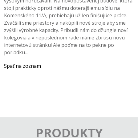
vysokým horúčavám. Na novopostavenej budove, ktorá
stojí prakticky oproti nášmu doterajšiemu sídlu na
Komenského 11/A, prebiehajú už len finišujúce práce.
Zväčšili sme priestory a nakúpili nové stroje aby sme
zvýšili výrobné kapacity. Pribudli nám do džungle noví
kolegovia a v neposlednom rade máme zbrusu novú
internetovú stránku! Ale poďme na to pekne po
poriadku...
Späť na zoznam
PRODUKTY