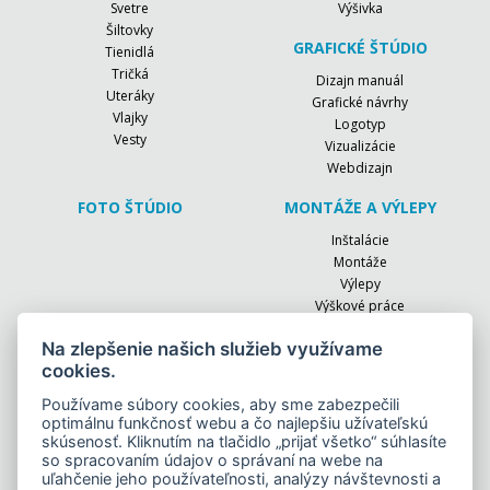
Svetre
Výšivka
Šiltovky
GRAFICKÉ ŠTÚDIO
Tienidlá
Tričká
Dizajn manuál
Uteráky
Grafické návrhy
Vlajky
Logotyp
Vesty
Vizualizácie
Webdizajn
FOTO ŠTÚDIO
MONTÁŽE A VÝLEPY
Inštalácie
Montáže
Výlepy
Výškové práce
EVENTY
RÚŠKA
Na zlepšenie našich služieb využívame
cookies.
Firemné akcie
OCHRANNÉ AUTOFÓLIE
Konferencie
Používame súbory cookies, aby sme zabezpečili
Oslavy
optimálnu funkčnosť webu a čo najlepšiu užívateľskú
skúsenosť. Kliknutím na tlačidlo „prijať všetko“ súhlasíte
Slávnostné otvorenia
so spracovaním údajov o správaní na webe na
Športové dni
uľahčenie jeho používateľnosti, analýzy návštevnosti a