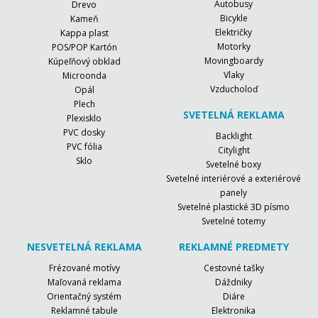
Autobusy
Drevo
Bicykle
Kameň
Električky
Kappa plast
Motorky
POS/POP Kartón
Movingboardy
Kúpeľňový obklad
Vlaky
Microonda
Vzducholoď
Opál
Plech
SVETELNÁ REKLAMA
Plexisklo
PVC dosky
Backlight
PVC fólia
Citylight
Sklo
Svetelné boxy
Svetelné interiérové a exteriérové
panely
Svetelné plastické 3D písmo
Svetelné totemy
NESVETELNÁ REKLAMA
REKLAMNÉ PREDMETY
Frézované motívy
Cestovné tašky
Maľovaná reklama
Dáždniky
Orientačný systém
Diáre
Reklamné tabule
Elektronika