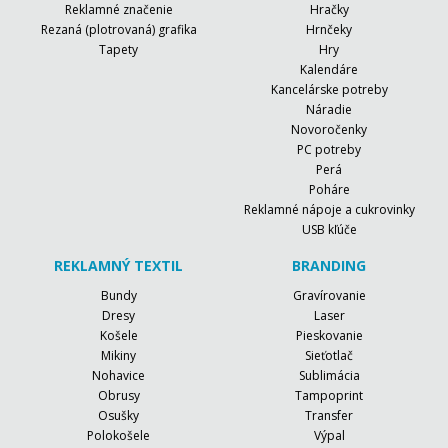
Reklamné značenie
Hračky
Rezaná (plotrovaná) grafika
Hrnčeky
Tapety
Hry
Kalendáre
Kancelárske potreby
Náradie
Novoročenky
PC potreby
Perá
Poháre
Reklamné nápoje a cukrovinky
USB kľúče
REKLAMNÝ TEXTIL
BRANDING
Bundy
Gravírovanie
Dresy
Laser
Košele
Pieskovanie
Mikiny
Sieťotlač
Nohavice
Sublimácia
Obrusy
Tampoprint
Osušky
Transfer
Polokošele
Výpal