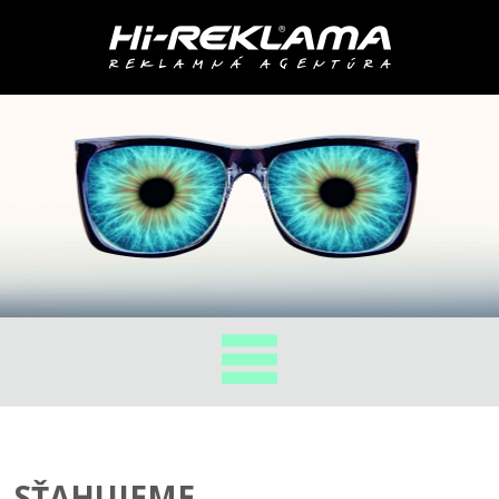
SŤAHUJEME